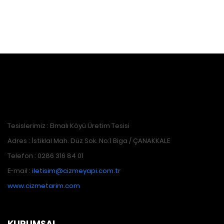
Tesislerimiz : Elmalı Köyü Üretim Tesisi
Adres : İstiklal Mah. Düz Sok. No:1 Biga / ÇANAKKALE
Telefon : 0286 316 84 01
E-mail :
iletisim@cizmeyapi.com.tr
www.cizmetarim.com
KURUMSAL